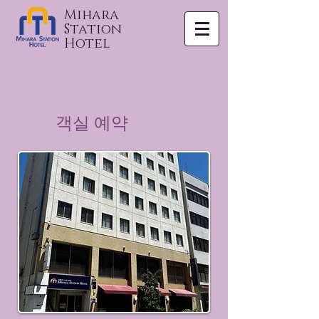
Mihara
Station
Hotel
객실 예약