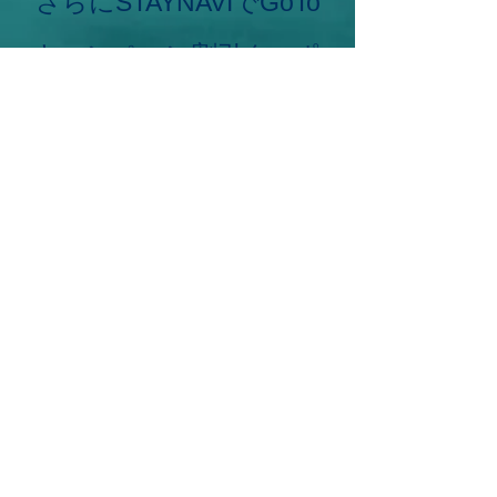
さらにSTAYNAVIでGoTo
キャンペーン割引クーポ
ンを取得すると
1,043円
引
きとなり、お客様の支払
1,937円（税込）
は
となります。
​この機会に、ぜひご利用
ください。