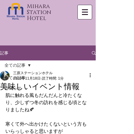
Mihara
Station
Hotel
記事
全ての記事
三原ステーションホテル
全ての記事
2019年11月18日
読了時間: 1分
美味しいイベント情報
お知らせ
肌に触れる風もだんだんと冷たくな
り、少しずつ冬の訪れを感じる頃とな
りましたね🍂
寒くて外へ出かけたくないという方も
いらっしゃると思いますが