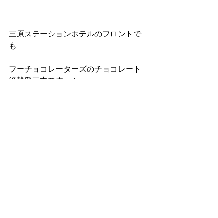
三原ステーションホテルのフロントで
も
フーチョコレーターズのチョコレート
絶賛発売中です～！
すべて表示
最新記事